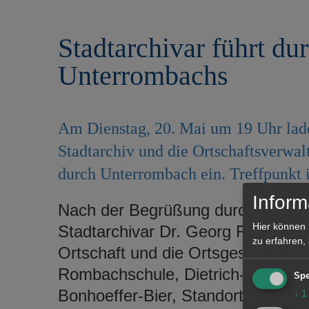
r
e
i
n
Stadtarchivar führt du
n
g
Unterrombachs
e
n
Am Dienstag, 20. Mai um 19 Uhr lade
Stadtarchiv und die Ortschaftsverwal
durch Unterrombach ein. Treffpunkt 
Inform
Nach der Begrüßung durch Ortsvor
Hier können 
Stadtarchivar Dr. Georg Feuerbac
zu erfahren,
Ortschaft und die Ortsgeschichte.
Rombachschule, Dietrich-Bonhoef
Spe
Bonhoeffer-Bier, Standort Altes R
↓
1