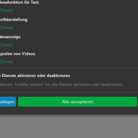
ührung von Pfarrer Stier-Simon.
lesefunktion für Text
Dienst
her Unterstützung der TSG
riftdarstellung
ädle eine Hocketse statt.
Dienst
tenanzeige
Dienst
pielen von Videos
Dienst
unkt: Freibad Unterrombach. Die
ldung nicht erforderlich.
e Dienste aktivieren oder deaktivieren
 diesem Schalter können Sie alle Dienste aktivieren oder deaktivieren.
tätigen
Alle akzeptieren