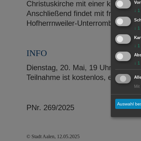
Christuskirche mit einer kleinen F
Vor
↓
1
Anschließend findet mit freundlic
Sch
Hofherrnweiler-Unterrombach im B
↓
1
Kar
↓
1
INFO
Abs
↓
1
Dienstag, 20. Mai, 19 Uhr, Treffp
Teilnahme ist kostenlos, eine Anme
All
Mit
Auswahl bes
PNr. 269/2025
© Stadt Aalen, 12.05.2025