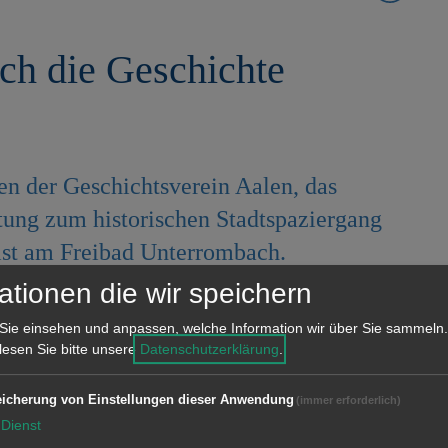
rch die Geschichte
n der Geschichtsverein Aalen, das
tung zum historischen Stadtspaziergang
ist am Freibad Unterrombach.
ationen die wir speichern
steher Hartmut Schlipf führt
Sie einsehen und anpassen, welche Information wir über Sie sammeln.
h etwa 90 Minuten lang durch die
 lesen Sie bitte unsere
Datenschutzerklärung
.
 Stationen sind: Rombachhalle,
fer-Gemeindehaus mit Verkostung
icherung von Einstellungen dieser Anwendung
(immer erforderlich)
athaus, Sandbergschule/Scheurle,
Dienst