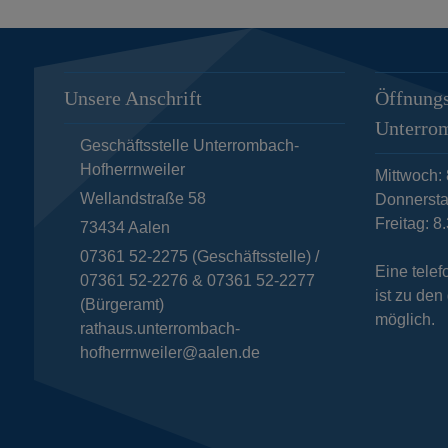
Unsere Anschrift
Öffnungs
Unterro
Geschäftsstelle Unterrombach-
Hofherrnweiler
Mittwoch: 
Wellandstraße 58
Donnersta
Freitag: 8
73434
Aalen
07361 52-2275 (Geschäftsstelle) /
Eine tele
07361 52-2276 & 07361 52-2277
ist zu de
(Bürgeramt)
möglich.
rathaus.unterrombach-
hofherrnweiler@aalen.de