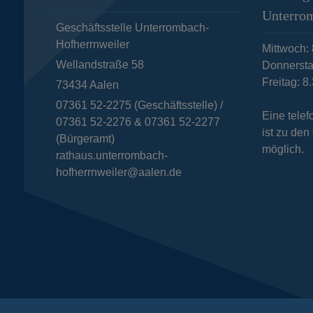
Unterro
Geschäftsstelle Unterrombach-
Hofherrnweiler
Mittwoch: 
Wellandstraße 58
Donnersta
Freitag: 8
73434
Aalen
07361 52-2275 (Geschäftsstelle) /
Eine tele
07361 52-2276 & 07361 52-2277
ist zu de
(Bürgeramt)
möglich.
rathaus.unterrombach-
hofherrnweiler@aalen.de