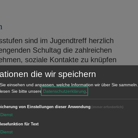
m
sstufen sind im Jugendtreff herzlich
ngenden Schultag die zahlreichen
nehmen, soziale Kontakte zu knüpfen
m großen Sortiment an Brett-, Karten-
ationen die wir speichern
ngen Besucher*innen auch Pingpong,
Sie einsehen und anpassen, welche Information wir über Sie sammeln.
 Es ist auch die Verwendung von
 lesen Sie bitte unsere
Datenschutzerklärung
.
lten Getränken, Snacks und
icherung von Einstellungen dieser Anwendung
(immer erforderlich)
Dienst
e
lesefunktion für Text
Dienst