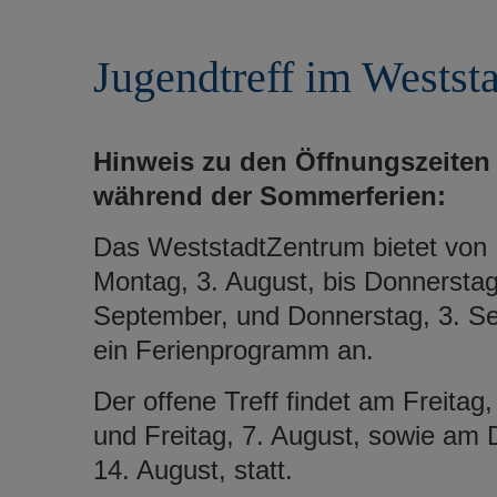
r
e
i
n
Jugendtreff im Westst
n
g
e
n
Hinweis zu den Öffnungszeiten
während der Sommerferien:
Das WeststadtZentrum bietet von
Montag, 3. August, bis Donnerstag
September, und Donnerstag, 3. Se
ein Ferienprogramm an.
Der offene Treff findet am Freitag,
und Freitag, 7. August, sowie am 
14. August, statt.