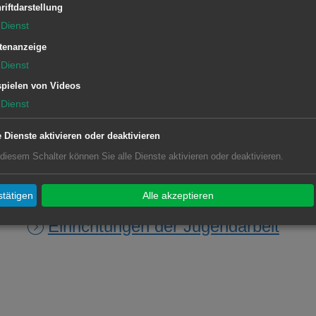
riftdarstellung
Dienst
cole Frei vom Amt für Soziales,
tenanzeige
Dienst
artnerin für den Jugendtreff im
pielen von Videos
Dienst
e Dienste aktivieren oder deaktivieren
 diesem Schalter können Sie alle Dienste aktivieren oder deaktivieren.
Diese Einrichtung gehört zu
tätigen
Alle akzeptieren
Einrichtungen der Jugendarbeit