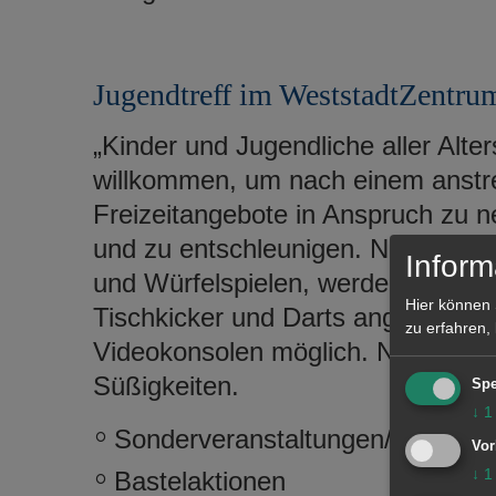
Jugendtreff im WeststadtZentru
„Kinder und Jugendliche aller Alter
willkommen, um nach einem anstre
Freizeitangebote in Anspruch zu 
und zu entschleunigen. Neben eine
Inform
und Würfelspielen, werden den ju
Hier können 
Tischkicker und Darts angeboten.
zu erfahren,
Videokonsolen möglich. Neben ka
Süßigkeiten.
Spe
↓
1
Sonderveranstaltungen/ Ausflüg
Vor
↓
1
Bastelaktionen