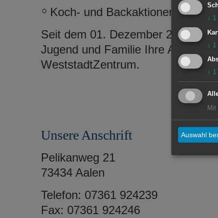
Sch
Koch- und Backaktionen
↓
1
Seit dem 01. Dezember 2025 ist Ni
Kar
↓
1
Jugend und Familie Ihre Ansprechp
Abs
WeststadtZentrum.
↓
1
All
Mit
Unsere Anschrift
Auswahl bes
Pelikanweg 21
73434 Aalen
Telefon: 07361 924239
Fax: 07361 924246