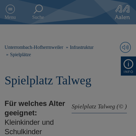
D
i
Menu
Suche
r
e
k
t
z
Unterrombach-Hofherrnweiler
Infrastruktur
u
Spielplätze
m
I
n
Spielplatz Talweg
h
a
l
t
Für welches Alter
s
Spielplatz Talweg (© )
p
geeignet:
r
Kleinkinder und
i
n
Schulkinder
g