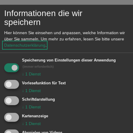
e
Spielmöglichkeiten:
n
Informationen die wir
speichern
Klettern
Hier können Sie einsehen und anpassen, welche Information wir
Rutschen
über Sie sammeln.
Um mehr zu erfahren, lesen Sie bitte unsere
Schaukeln
Datenschutzerklärung
.
Sandspielen
Speicherung von Einstellungen dieser Anwendung
(immer erforderlich)
Karussellfahren/Drehpilz
↓
1
Dienst
Ballspielen/Bolztor
Vorlesefunktion für Text
↓
1
Dienst
Schriftdarstellung
Lage im GIS-Geodatenportal anzeigen
↓
1
Dienst
Kartenanzeige
↓
1
Dienst
Abspielen von Videos