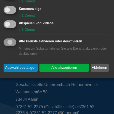
Basketball
↓
1
Dienst
Kartenanzeige
↓
1
Dienst
Abspielen von Videos
Lage im GIS-Geodatenportal anzeigen
↓
1
Dienst
Alle Dienste aktivieren oder deaktivieren
Mit diesem Schalter können Sie alle Dienste aktivieren oder
deaktivieren.
Auswahl bestätigen
Alle akzeptieren
Ablehnen
Unsere Anschrift
Geschäftsstelle Unterrombach-Hofherrnweiler
Wellandstraße 58
73434
Aalen
07361 52-2275 (Geschäftsstelle) / 07361 52-
2276 & 07361 52-2277 (Bürgeramt)