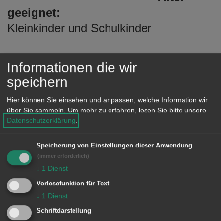
e
geeignet:
n
Kleinkinder und Schulkinder
Informationen die wir
Spielplatz Hahnenbergstraße (© )
speichern
Hier können Sie einsehen und anpassen, welche Information wir
Spielmöglichkeiten:
über Sie sammeln.
Um mehr zu erfahren, lesen Sie bitte unsere
Datenschutzerklärung
.
Sandspielen
Speicherung von Einstellungen dieser Anwendung
Klettern
(immer erforderlich)
Schaukeln
↓
1
Dienst
Balancieren
Vorlesefunktion für Text
↓
1
Dienst
Fußball/Bolztor
Schriftdarstellung