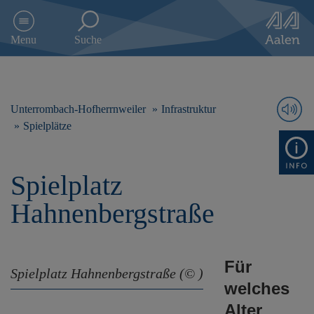
D
i
Menu
Suche
r
e
k
t
z
Unterrombach-Hofherrnweiler
Infrastruktur
u
Spielplätze
m
I
n
Spielplatz
h
a
Hahnenbergstraße
l
t
s
p
Für
r
Spielplatz Hahnenbergstraße (© )
i
welches
n
Alter
g