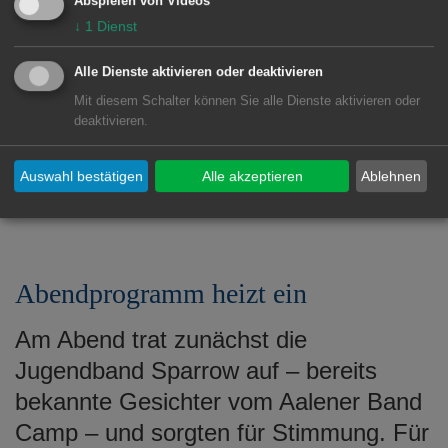
Abspielen von Videos
Leitung von Martina Meinert mit einer
↓
1
Dienst
Tanzeinlage im Zusammenhang mit der
laufenden WM Den Abschluss des
Alle Dienste aktivieren oder deaktivieren
bunten Nachmittagsprogramms
Mit diesem Schalter können Sie alle Dienste aktivieren oder
deaktivieren.
machten der Nachwuchs der TSG
Sportakrobatik unter der Leitung von
Auswahl bestätigen
Alle akzeptieren
Ablehnen
Claudia Hegele.
Abendprogramm heizt ein
Am Abend trat zunächst die
Jugendband Sparrow auf – bereits
bekannte Gesichter vom Aalener Band
Camp – und sorgten für Stimmung. Für