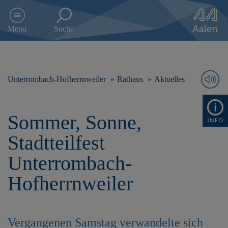
D
i
Menu
Suche
r
e
k
t
z
Unterrombach-Hofherrnweiler
Rathaus
Aktuelles
u
m
I
Sommer, Sonne,
n
h
Stadtteilfest
a
l
Unterrombach-
t
s
Hofherrnweiler
p
r
i
n
Vergangenen Samstag verwandelte sich
g