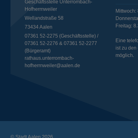
Geschäftsstelle Unterrombach-
Hofherrnweiler
Mittwoch: 
Wellandstraße 58
Donnersta
Freitag: 8
73434
Aalen
07361 52-2275 (Geschäftsstelle) /
Eine tele
07361 52-2276 & 07361 52-2277
ist zu de
(Bürgeramt)
möglich.
rathaus.unterrombach-
hofherrnweiler@aalen.de
© Stadt Aalen 2026