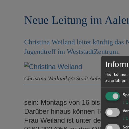
r
e
i
n
Neue Leitung im Aale
n
g
e
n
Christina Weiland leitet künftig das
Jugendtreff im WeststadtZentrum.
Inform
Hier können 
Christina Weiland (© Stadt Aalen)
zu erfahren,
Spe
sein: Montags von 16 bis 18 Uhr u
↓
1
Darüber hinaus können Termine mit 
Vor
↓
1
Frau Weiland ist unter der Telef
Sch