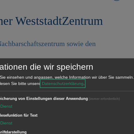
ner WeststadtZentrum
 Nachbarschaftszentrum sowie den
ationen die wir speichern
Ab 3. Juni wird die
Sozialpädagogin im Aalener
Sie einsehen und anpassen, welche Information wir über Sie sammeln.
 lesen Sie bitte unsere
Datenschutzerklärung
.
WeststadtZentrum vor Ort sein.
Sprechzeiten werden wie folgt
icherung von Einstellungen dieser Anwendung
(immer erforderlich)
nd dienstags von 10 bis 12 Uhr.
Dienst
der Leiterin direkt vereinbart werden.
lesefunktion für Text
Dienst
onnummer 07361 924246 oder HandyNr.
riftdarstellung