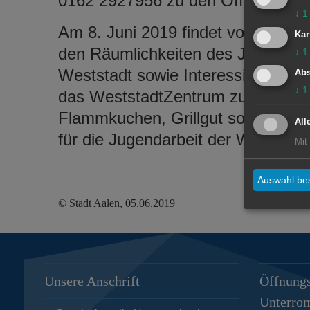
0162 2927956 zu den Öffnungszeit
↓
1
Am 8. Juni 2019 findet von 14 bis 
Kar
den Räumlichkeiten des Jugendtref
↓
1
Weststadt sowie Interessierte sind
Abs
↓
1
das WeststadtZentrum zu kommen. 
Flammkuchen, Grillgut sowie Getr
All
für die Jugendarbeit der Weststadt
Mit
Auswahl bes
© Stadt Aalen, 05.06.2019
Unsere Anschrift
Öffnungs
Unterro