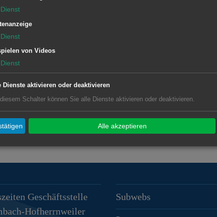
en zu erreichen.
Dienst
16.30 Uhr ein Tag der offenen Tür in
tenanzeige
fs statt. Alle Bewohner*innen der
Dienst
 herzlich eingeladen an diesem Tag in
pielen von Videos
Dienst
Für das leibliche Wohl ist mit
änken bestens gesorgt. Der Erlös wird
e Dienste aktivieren oder deaktivieren
 eingesetzt.
 diesem Schalter können Sie alle Dienste aktivieren oder deaktivieren.
tätigen
Alle akzeptieren
zeiten Geschäftsstelle
Subwebs
mbach-Hofherrnweiler