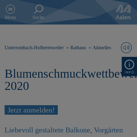
D
i
Menu
Suche
r
e
k
t
z
Unterrombach-Hofherrnweiler
Rathaus
Aktuelles
u
m
I
Blumenschmuckwettbewe
n
h
2020
a
l
t
s
Jetzt anmelden!
p
r
i
n
Liebevoll gestaltete Balkone, Vorgärten
g