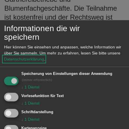
Blumenfachgeschäfte. Die Teilnahme
ist kostenfrei und der Rechtsweg ist
ausgeschlossen.
Informationen die wir
speichern
Voraussetzung für eine Teilnahme ist
auch dieses Jahr eine Anmeldung. Die
Hier können Sie einsehen und anpassen, welche Information wir
über Sie sammeln.
Um mehr zu erfahren, lesen Sie bitte unsere
Bewertung erfolgt nach einem
Datenschutzerklärung
.
Punktesystem unter den
Gesichtspunkten Harmonie und
Speicherung von Einstellungen dieser Anwendung
(immer erforderlich)
Verhältnismäßigkeit, Wachstums- und
↓
1
Dienst
Pflegestand sowie Blütenreichtum,
Vorlesefunktion für Text
wobei mindestens 50 % des
↓
1
Dienst
Blumenschmuckes blühend sein sollte.
Schriftdarstellung
↓
1
Dienst
Jeder einzelne Teilnehmer, dessen
Kartenanzeige