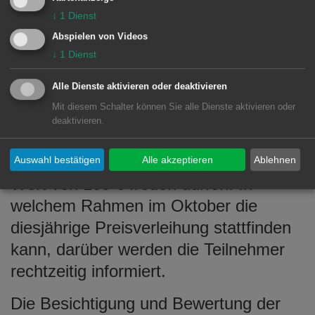
Blumenschmuck bewertet werden
↓
1
Dienst
konnte, erhält eine Urkunde sowie
Abspielen von Videos
attraktive Preise. Unverändert werden
↓
1
Dienst
wieder aus den ersten Preisen aller
Alle Dienste aktivieren oder deaktivieren
Ortschaften in den jeweiligen
Mit diesem Schalter können Sie alle Dienste aktivieren oder
Kategorien drei Gesamtsieger
deaktivieren.
ausgelost, welche sich über einen
Gutschein eines Gartenfachmarktes im
Auswahl bestätigen
Alle akzeptieren
Ablehnen
Wert von 100 € freuen dürfen. In
welchem Rahmen im Oktober die
diesjährige Preisverleihung stattfinden
kann, darüber werden die Teilnehmer
rechtzeitig informiert.
Die Besichtigung und Bewertung der