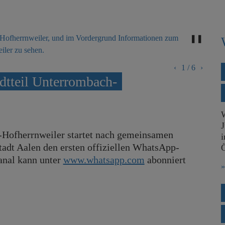
❚❚
‹
1
/
6
›
dtteil Unterrombach-
J
-Hofherrnweiler startet nach gemeinsamen
i
adt Aalen den ersten offiziellen WhatsApp-
Ö
anal kann unter
www.whatsapp.com
abonniert