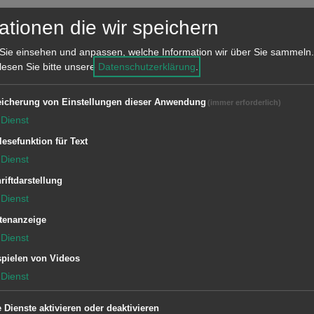
A
ationen die wir speichern
F
Sie einsehen und anpassen, welche Information wir über Sie sammeln.
 lesen Sie bitte unsere
Datenschutzerklärung
.
A
icherung von Einstellungen dieser Anwendung
(immer erforderlich)
Dienst
lesefunktion für Text
Dienst
riftdarstellung
S
Dienst
B
tenanzeige
A
Dienst
M
B
pielen von Videos
Dienst
h
e Dienste aktivieren oder deaktivieren