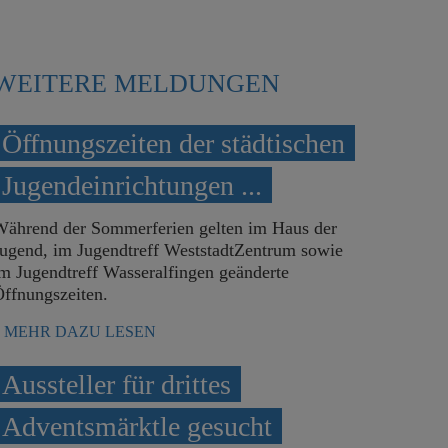
WEITERE MELDUNGEN
Förderverein für das Bädle Unterromba
Öffnungszeiten der städtischen
Gründungstreffen am 14. April
Jugendeinrichtungen ...
Während der Sommerferien gelten im Haus der
Eine gut besuchte Bürgerinformationsveranstaltung fand
ugend, im Jugendtreff WeststadtZentrum sowie
besonderer Dank gilt allen Besucherinnen und Besuchern,
m Jugendtreff Wasseralfingen geänderte
ffnungszeiten.
MEHR DAZU LESEN
MEHR DAZU LESEN
Aussteller für drittes
Adventsmärktle gesucht