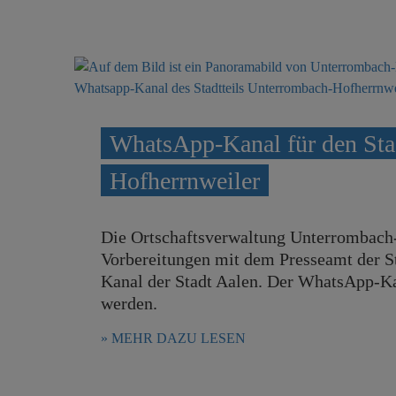
r
e
i
n
n
g
e
n
WhatsApp-Kanal für den Sta
Hofherrnweiler
Die Ortschaftsverwaltung Unterrombach
Vorbereitungen mit dem Presseamt der St
Kanal der Stadt Aalen. Der WhatsApp-K
werden.
MEHR DAZU LESEN