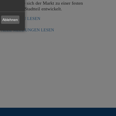
ielmehr habe sich der Markt zu einer festen
nstitution im Stadtteil entwickelt.
MEHR DAZU LESEN
Ablehnen
ALLE MELDUNGEN LESEN