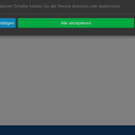
V
 diesem Schalter können Sie alle Dienste aktivieren oder deaktivieren.
I
tätigen
Alle akzeptieren