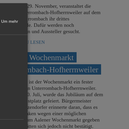
m Sonntag, 29. November, veranstaltet die
Ortschaft Unterrombach-Hofherrnweiler auf dem
estplatz Unterrombach ihr drittes
Um mehr
Adventsmärktle. Dafür werden noch
usstellerinnen und Aussteller gesucht.
MEHR DAZU LESEN
25 Jahre Wochenmarkt
Unterrombach-Hofherrnweiler
eit 25 Jahren ist der Wochenmarkt ein fester
estandteil von Unterrombach-Hofherrnweiler.
m Freitag, 10. Juli, wurde das Jubiläum auf dem
arkt- und Festplatz gefeiert. Bürgermeister
ernd Schwarzendorfer erinnerte daran, dass es
anfangs Bedenken wegen einer möglichen
Konkurrenz zum Aalener Wochenmarkt gegeben
abe. Diese hätten sich jedoch nicht bestätigt.