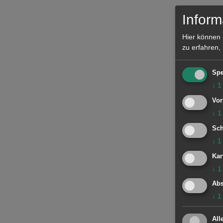
Inform
Hier können 
zu erfahren,
Spe
↓
1
Vor
↓
1
Sch
↓
1
Kar
↓
1
Abs
↓
1
All