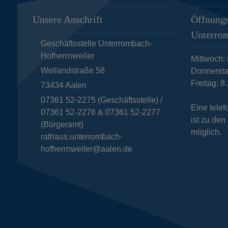
Unsere Anschrift
Öffnungs
Unterro
Geschäftsstelle Unterrombach-
Hofherrnweiler
Mittwoch: 
Wellandstraße 58
Donnersta
Freitag: 8
73434
Aalen
07361 52-2275 (Geschäftsstelle) /
Eine tele
07361 52-2276 & 07361 52-2277
ist zu de
(Bürgeramt)
möglich.
rathaus.unterrombach-
hofherrnweiler@aalen.de