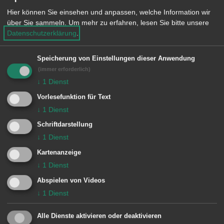
73434 Aalen
e
Hier können Sie einsehen und anpassen, welche Information wir
n
über Sie sammeln.
Um mehr zu erfahren, lesen Sie bitte unsere
Telefon: 07361 42787
Datenschutzerklärung
.
Fax: 07361 555346
E-Mail:
Speicherung von Einstellungen dieser Anwendung
(immer erforderlich)
poststelle@04166182.schule.bwl.de
↓
1
Dienst
Vorlesefunktion für Text
↓
1
Dienst
Einrichtung
Schriftdarstellung
↓
1
Dienst
Rombachschule
Kartenanzeige
↓
1
Dienst
Abspielen von Videos
↓
1
Dienst
Unsere Anschrift
Alle Dienste aktivieren oder deaktivieren