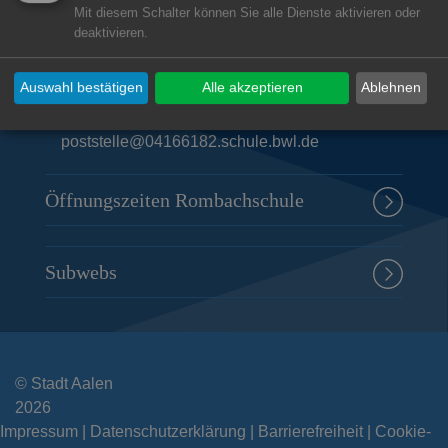
Mit diesem Schalter können Sie alle Dienste aktivieren oder
Rombachschule
deaktivieren.
Fuchsweg 27
Auswahl bestätigen
Alle akzeptieren
Ablehnen
73434
Aalen
07361 42787
poststelle@04166182.schule.bwl.de
Öffnungszeiten Rombachschule
Subwebs
© Stadt Aalen
2026
Impressum
Datenschutzerklärung
Barrierefreiheit
Cookie-