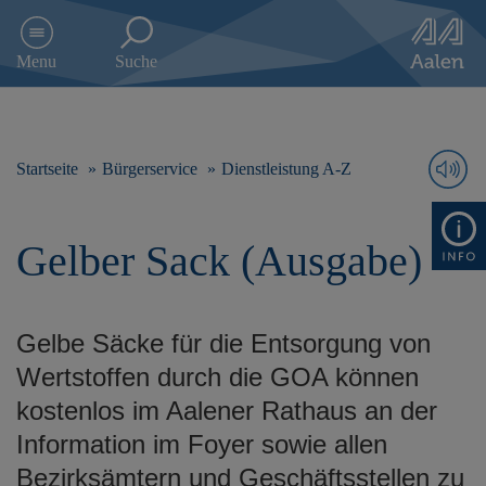
D
i
Menu
Suche
r
e
k
t
z
Startseite
Bürgerservice
Dienstleistung A-Z
u
m
I
Gelber Sack (Ausgabe)
n
h
a
l
Gelbe Säcke für die Entsorgung von
t
s
Wertstoffen durch die GOA können
p
kostenlos im Aalener Rathaus an der
r
i
Information im Foyer sowie allen
n
Bezirksämtern und Geschäftsstellen zu
g