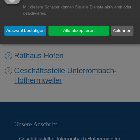
Mit diesem Schalter können Sie alle Dienste aktivieren oder
Geschäftsstelle Ebnat
deaktivieren.
Geschäftsstelle Fachsenfeld
Auswahl bestätigen
Alle akzeptieren
Ablehnen
Geschäftsstelle Waldhausen
Rathaus Hofen
Geschäftsstelle Unterrombach-
Hofherrnweiler
Unsere Anschrift
Geschäftsstelle Unterrombach-Hofherrnweiler