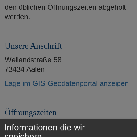
e
den üblichen Öffnungszeiten abgeholt
n
werden.
Unsere Anschrift
Wellandstraße 58
73434 Aalen
Lage im GIS-Geodatenportal anzeigen
Öffnungszeiten
Mittwoch: 8.30 – 12 Uhr
Informationen die wir
Donnerstag: 15 – 18 Uhr
speichern