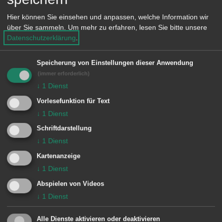
Freitag: 8.30 – 12 Uhr
Hier können Sie einsehen und anpassen, welche Information wir
über Sie sammeln.
Um mehr zu erfahren, lesen Sie bitte unsere
Datenschutzerklärung
.
Eine telefonische Terminvereinbarung
ist zu den genannten Öffnungszeiten
Speicherung von Einstellungen dieser Anwendung
möglich.
(immer erforderlich)
↓
1
Dienst
Vorlesefunktion für Text
↓
1
Dienst
Zuständige Dienststellen
Schriftdarstellung
Rathaus Aalen
↓
1
Dienst
Kartenanzeige
Bezirksamt Unterkochen
↓
1
Dienst
Abspielen von Videos
Bezirksamt Wasseralfingen
↓
1
Dienst
Geschäftsstelle Dewangen
Alle Dienste aktivieren oder deaktivieren