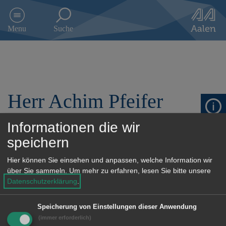
D
i
Menu
Suche
r
e
k
t
z
u
Herr Achim Pfeifer
m
I
n
Informationen die wir
h
a
speichern
Vorsitzender
l
t
Hier können Sie einsehen und anpassen, welche Information wir
s
Anschrift
über Sie sammeln.
Um mehr zu erfahren, lesen Sie bitte unsere
p
Datenschutzerklärung
.
r
E-Mail:
a.pfeifer@tsg-1899.de
i
Speicherung von Einstellungen dieser Anwendung
n
(immer erforderlich)
g