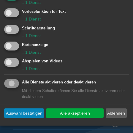
↓
1
Dienst
e
Einrichtung
n
Vorlesefunktion für Text
↓
1
Dienst
TSG Hofherrnweiler-Unterrombach
Schriftdarstellung
1899 e. V.
↓
1
Dienst
Kartenanzeige
↓
1
Dienst
Abspielen von Videos
↓
1
Dienst
Unsere Anschrift
Alle Dienste aktivieren oder deaktivieren
TSG Hofherrnweiler-Unterrombach 1899 e. V.
Mit diesem Schalter können Sie alle Dienste aktivieren oder
deaktivieren.
07361 41105
info@tsg-1899.de
Auswahl bestätigen
Alle akzeptieren
Ablehnen
Subwebs