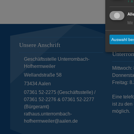
↓
1
All
Mit
Auswahl bes
Unsere Anschrift
Öffnungs
Unterro
Geschäftsstelle Unterrombach-
Hofherrnweiler
Mittwoch: 
Wellandstraße 58
Donnersta
Freitag: 8
73434
Aalen
07361 52-2275 (Geschäftsstelle) /
Eine tele
07361 52-2276 & 07361 52-2277
ist zu de
(Bürgeramt)
möglich.
rathaus.unterrombach-
hofherrnweiler@aalen.de