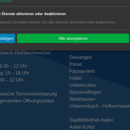
Dienst
e Dienste aktivieren oder deaktivieren
 diesem Schalter können Sie alle Dienste aktivieren oder deaktivieren.
tätigen
Alle akzeptieren
zeiten Geschäftsstelle
Subwebs
mbach-Hofherrnweiler
Dewangen
Ebnat
8.30 – 12 Uhr
Fachsenfeld
g: 15 – 18 Uhr
Hofen
.30 – 12 Uhr
Unterkochen
Wasseralfingen
fonische Terminvereinbarung
Waldhausen
n genannten Öffnungszeiten
Unterrombach - Hofherrnweil
Stadtbibliothek Aalen
Aalen Kultur