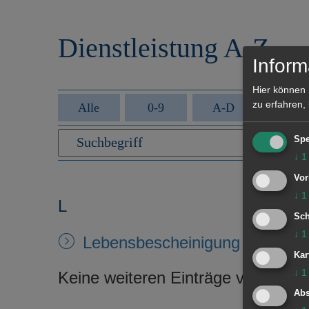
r
e
i
n
Dienstleistung A-Z
n
g
Inform
e
n
Hier können 
zu erfahren,
Alle
0-9
A-D
E-H
Spe
↓
1
Vor
↓
1
L
Sch
↓
1
Lebensbescheinigung
Kar
↓
1
Keine weiteren Einträge vorhande
Abs