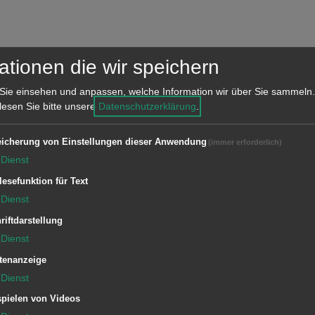
ationen die wir speichern
Sie einsehen und anpassen, welche Information wir über Sie sammeln.
 lesen Sie bitte unsere
Datenschutzerklärung
.
I-L
M-P
Q-U
V-Z
icherung von Einstellungen dieser Anwendung
(immer erforderlich)
Dienst
lesefunktion für Text
Dienst
riftdarstellung
Dienst
tenanzeige
Dienst
n.
pielen von Videos